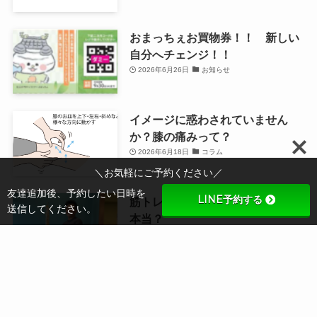
おまっちぇお買物券！！ 新しい
自分へチェンジ！！
2026年6月26日
お知らせ
イメージに惑わされていません
か？膝の痛みって？
2026年6月18日
コラム
＼お気軽にご予約ください／
友達追加後、予約したい日時を
LINE予約する
筋トレとプロティン？最強説？
送信してください。
本当？
2026年6月11日
コラム
暑さ対策はズバリ！これをするべ
しも巻！！
2026年6月8日
コラム