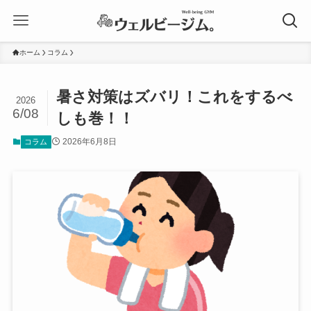
ホーム
コラム
暑さ対策はズバリ！これをするべ
2026
6/08
しも巻！！
2026年6月8日
コラム